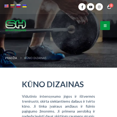
0
PRADŽIA
KŪNO DIZAINAS
KŪNO DIZAINAS
Vidutinio intensyvumo jėgos ir ištvermės
treniruotė, skirta siekiantiems dailaus ir tvirto
kūno. Ji tinka įvairaus amžiaus ir fizinio
pajėgumo žmonėms. Ji primena aerobiką ir
padeda lavinti daug skirtingų raumenų grupių.