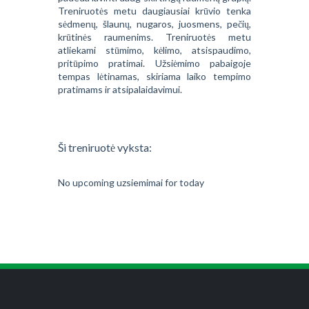
Treniruotės metu daugiausiai krūvio tenka
sėdmenų, šlaunų, nugaros, juosmens, pečių,
krūtinės raumenims. Treniruotės metu
atliekami stūmimo, kėlimo, atsispaudimo,
pritūpimo pratimai. Užsiėmimo pabaigoje
tempas lėtinamas, skiriama laiko tempimo
pratimams ir atsipalaidavimui.
Ši treniruotė vyksta:
No upcoming uzsiemimai for today