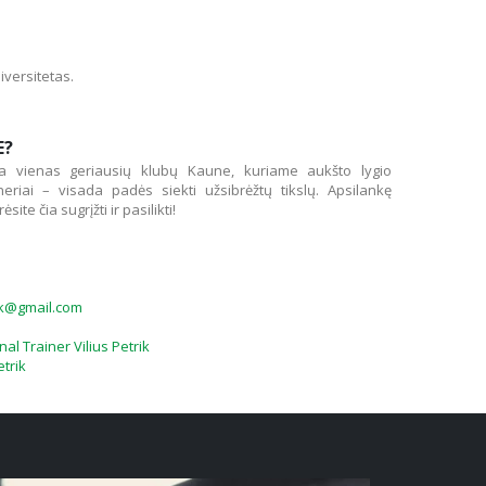
iversitetas.
E?
a vienas geriausių klubų Kaune, kuriame aukšto lygio
eneriai – visada padės siekti užsibrėžtų tikslų. Apsilankę
ite čia sugrįžti ir pasilikti!
rik@gmail.com
al Trainer Vilius Petrik
etrik