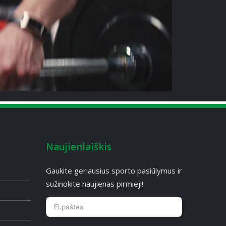
Naujienlaiškis
Gaukite geriausius sporto pasiūlymus ir
sužinokite naujienas pirmieji!