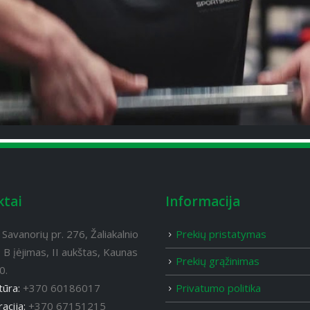
ktai
Informacija
:
Savanorių pr. 276, Žaliakalnio
Prekių pristatymas
 B įėjimas, II aukštas, Kaunas
Prekių grąžinimas
0.
Privatumo politika
tūra:
+370 60186017
acija:
+370 67151215