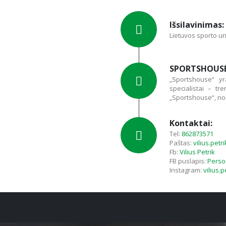
Išsilavinimas:
Lietuvos sporto un
SPORTSHOUS
„Sportshouse“ yr
specialistai – tr
„Sportshouse“, norės
Kontaktai:
Tel:
862873571
Paštas:
vilius.pet
Fb:
Vilius Petrik
FB puslapis:
Person
Instagram:
vilius.p