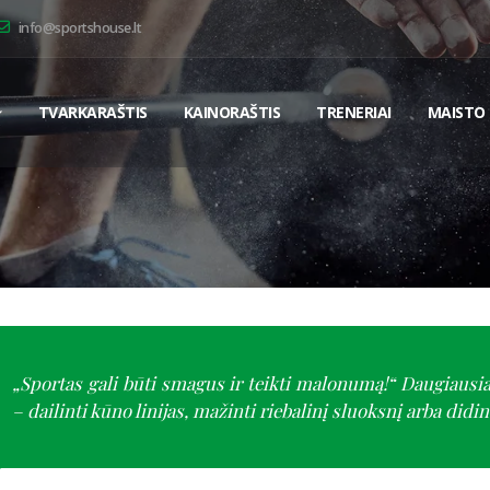
info@sportshouse.lt
TVARKARAŠTIS
KAINORAŠTIS
TRENERIAI
MAISTO 
„Sportas gali būti smagus ir teikti malonumą!“ Daugiausia
– dailinti kūno linijas, mažinti riebalinį sluoksnį arba did