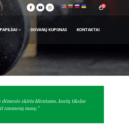
0
PAPILDAI
DOVANŲ KUPONAS
KONTAKTAI
 dėmesio skiriu klientams, kurių tikslas
inti raumenų masę.”