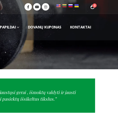
0
PAPILDAI
DOVANŲ KUPONAS
KONTAKTAI
austųsi gerai , išmoktų valdyti ir jausti
pasiektų išsikeltus tikslus.”