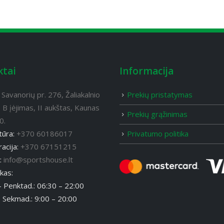
ktai
Informacija
:
Savanorių pr. 276, Žaliakalnio
Prekių pristatymas
 B įėjimas, II aukštas, Kaunas
Prekių grąžinimas
0.
Privatumo politika
tūra:
+370 60186017
acija:
+370 67151215
s:
info@sportshouse.lt
kas:
– Penktad.: 06:30 – 22:00
– Sekmad.: 9:00 – 20:00