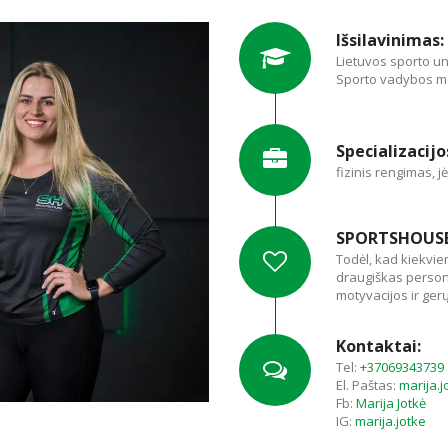
Išsilavinimas:
Lietuvos sporto un
Sporto vadybos ma
Specializacijo
fizinis rengimas, j
SPORTSHOUS
Todėl, kad kiekvie
draugiškas person
motyvacijos ir ger
Kontaktai:
Tel:
+37069343739
El. Paštas:
marija.
Fb:
Marija Jotkė
IG:
marija.jotke