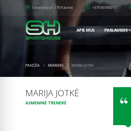
Savanorių pr. 276 Kaunas
+370 60186017
APIE MUS
PASLAUGOS
PRADŽIA
MEMBERS
MARIJA JOTKĖ
MARIJA JOTKĖ
ASMENINĖ TRENERĖ