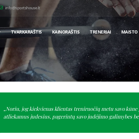
info@sportshouse.lt
TVARKARAŠTIS
KAINORAŠTIS
TRENERIAI
MAISTO 
„Noriu, jog kiekvienas klientas treniruočių metu savo kūne j
atliekamus judesius, pagerintų savo judėjimo galimybes bei 