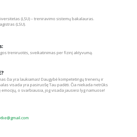
iversitetas (LSU) – treniravimo sistemų bakalauras.
gistras (LSU).
s:
ėgos treniruotės, sveikatinimas per fizinį aktyvumą.
E?
nas čia yra laukiamas! Daugybė kompetetingų trenerių ir
alas visada yra pasiruošę Tau padėti. Čia niekada netrūks
ų emocijų, o svarbiausia, jog visada jausiesi lyg namuose!
jotke@gmail.com