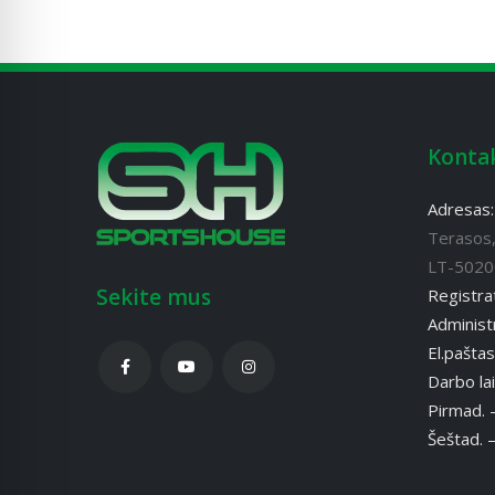
Konta
Adresas
Terasos,
LT-5020
Sekite mus
Registra
Administr
El.pašta
Darbo lai
Pirmad. 
Šeštad. 